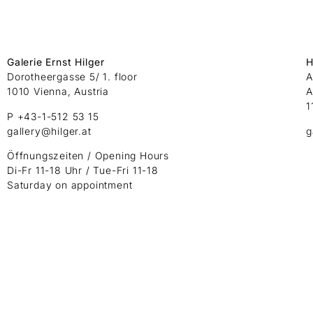
Galerie Ernst Hilger
H
Dorotheergasse 5/ 1. floor
A
1010 Vienna, Austria
A
1
P +43-1-512 53 15
gallery@hilger.at
g
Öffnungszeiten / Opening Hours
Di-Fr 11-18 Uhr / Tue-Fri 11-18
Saturday on appointment