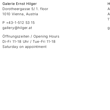
Galerie Ernst Hilger
H
Dorotheergasse 5/ 1. floor
A
1010 Vienna, Austria
A
1
P +43-1-512 53 15
gallery@hilger.at
g
Öffnungszeiten / Opening Hours
Di-Fr 11-18 Uhr / Tue-Fri 11-18
Saturday on appointment