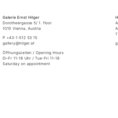
Galerie Ernst Hilger
H
Dorotheergasse 5/ 1. floor
A
1010 Vienna, Austria
A
1
P +43-1-512 53 15
gallery@hilger.at
g
Öffnungszeiten / Opening Hours
Di-Fr 11-18 Uhr / Tue-Fri 11-18
Saturday on appointment