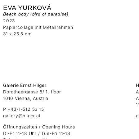
EVA YURKOVÁ
Beach body (bird of paradise)
2023
Papiercollage mit Metallrahmen
31 x 25.5 cm
Galerie Ernst Hilger
H
Dorotheergasse 5/ 1. floor
A
1010 Vienna, Austria
A
1
P +43-1-512 53 15
gallery@hilger.at
g
Öffnungszeiten / Opening Hours
Di-Fr 11-18 Uhr / Tue-Fri 11-18