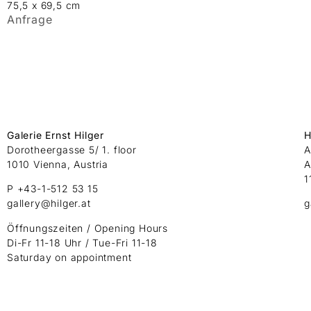
75,5 x 69,5 cm
Anfrage
Galerie Ernst Hilger
H
Dorotheergasse 5/ 1. floor
A
1010 Vienna, Austria
A
1
P +43-1-512 53 15
gallery@hilger.at
g
Öffnungszeiten / Opening Hours
Di-Fr 11-18 Uhr / Tue-Fri 11-18
Saturday on appointment