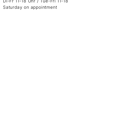
Di-Fr 11-18 Uhr / Tue-Fri 11-18
Saturday on appointment