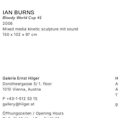
IAN BURNS
Bloody World Cup #1
2006
Mixed media kinetic sculpture mit sound
150 x 102 x 97 cm
Galerie Ernst Hilger
H
Dorotheergasse 5/ 1. floor
A
1010 Vienna, Austria
A
1
P +43-1-512 53 15
gallery@hilger.at
g
Öffnungszeiten / Opening Hours