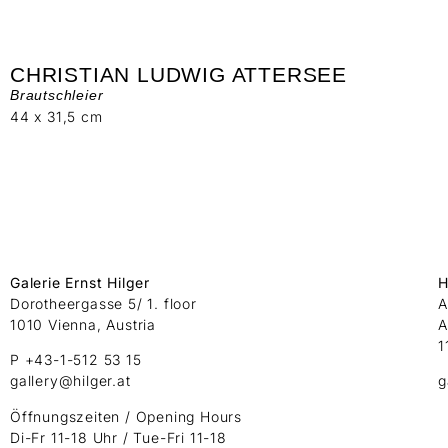
CHRISTIAN LUDWIG ATTERSEE
Brautschleier
44 x 31,5 cm
Galerie Ernst Hilger
H
Dorotheergasse 5/ 1. floor
A
1010 Vienna, Austria
A
1
P +43-1-512 53 15
gallery@hilger.at
g
Öffnungszeiten / Opening Hours
Di-Fr 11-18 Uhr / Tue-Fri 11-18