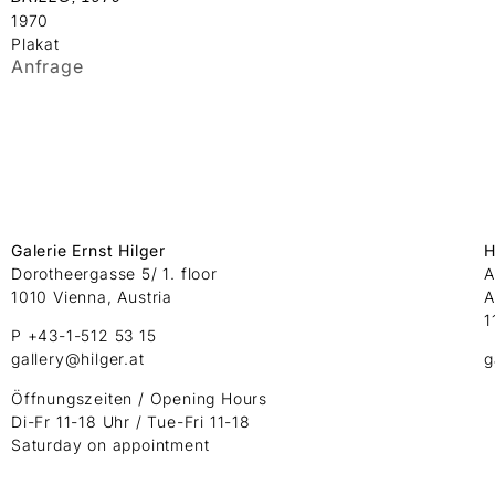
1970
Plakat
Anfrage
Galerie Ernst Hilger
H
Dorotheergasse 5/ 1. floor
A
1010 Vienna, Austria
A
1
P +43-1-512 53 15
gallery@hilger.at
g
Öffnungszeiten / Opening Hours
Di-Fr 11-18 Uhr / Tue-Fri 11-18
Saturday on appointment