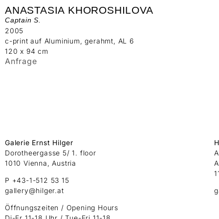
ANASTASIA KHOROSHILOVA
Captain S.
2005
c-print auf Aluminium, gerahmt, AL 6
120 x 94 cm
Anfrage
Galerie Ernst Hilger
H
Dorotheergasse 5/ 1. floor
A
1010 Vienna, Austria
A
1
P +43-1-512 53 15
gallery@hilger.at
g
Öffnungszeiten / Opening Hours
Di-Fr 11-18 Uhr / Tue-Fri 11-18