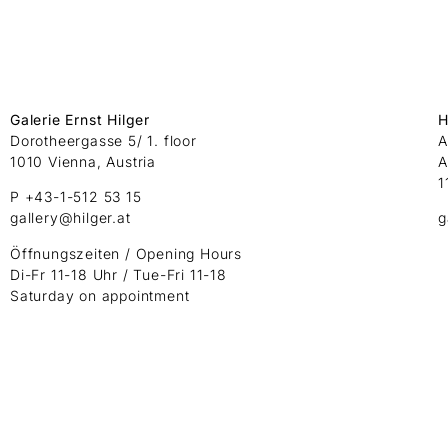
Galerie Ernst Hilger
H
Dorotheergasse 5/ 1. floor
A
1010 Vienna, Austria
A
1
P +43-1-512 53 15
gallery@hilger.at
g
Öffnungszeiten / Opening Hours
Di-Fr 11-18 Uhr / Tue-Fri 11-18
Saturday on appointment