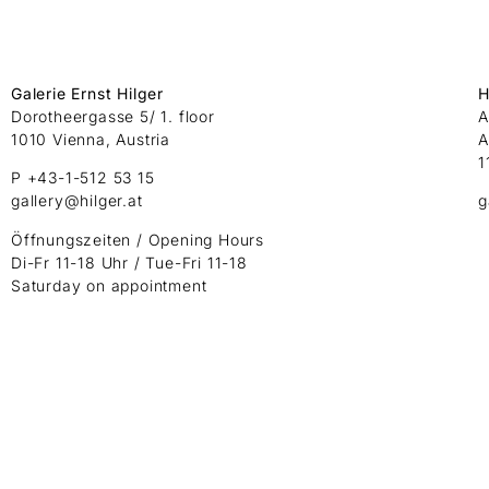
Galerie Ernst Hilger
H
Dorotheergasse 5/ 1. floor
A
1010 Vienna, Austria
A
1
P +43-1-512 53 15
gallery@hilger.at
g
Öffnungszeiten / Opening Hours
Di-Fr 11-18 Uhr / Tue-Fri 11-18
Saturday on appointment