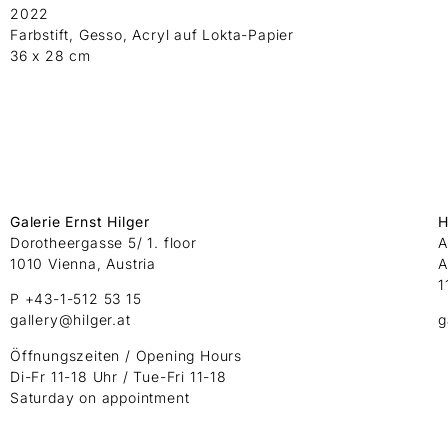
2022
Farbstift, Gesso, Acryl auf Lokta-Papier
36 x 28 cm
Galerie Ernst Hilger
H
Dorotheergasse 5/ 1. floor
A
1010 Vienna, Austria
A
1
P +43-1-512 53 15
gallery@hilger.at
g
Öffnungszeiten / Opening Hours
Di-Fr 11-18 Uhr / Tue-Fri 11-18
Saturday on appointment