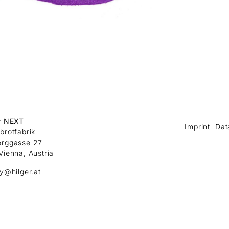
r NEXT
Imprint
Dat
brotfabrik
erggasse 27
Vienna, Austria
ry@hilger.at