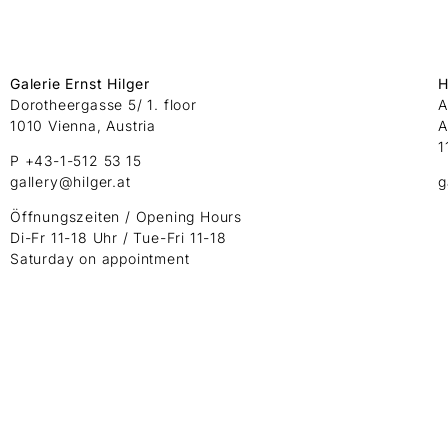
Galerie Ernst Hilger
H
Dorotheergasse 5/ 1. floor
A
1010 Vienna, Austria
A
1
P +43-1-512 53 15
gallery@hilger.at
g
Öffnungszeiten / Opening Hours
Di-Fr 11-18 Uhr / Tue-Fri 11-18
Saturday on appointment