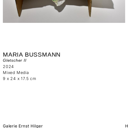
MARIA BUSSMANN
Gletscher II
2024
Mixed Media
9 x 24 x 17.5 cm
Galerie Ernst Hilger
H