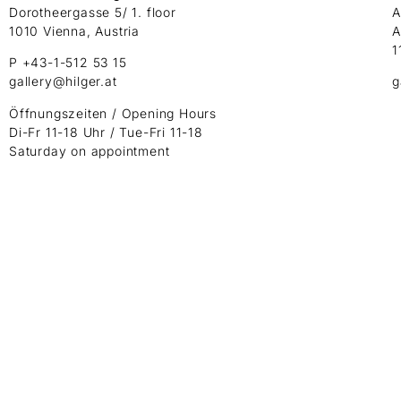
Dorotheergasse 5/ 1. floor
A
1010 Vienna, Austria
A
1
P +43-1-512 53 15
gallery@hilger.at
g
Öffnungszeiten / Opening Hours
Di-Fr 11-18 Uhr / Tue-Fri 11-18
Saturday on appointment