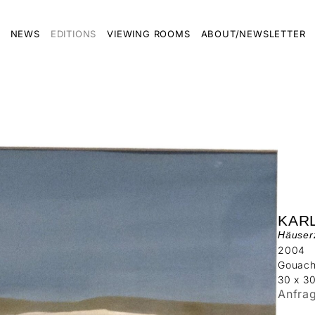
NEWS
EDITIONS
VIEWING ROOMS
ABOUT/NEWSLETTER
KAR
Häuserz
2004
Gouach
30 x 3
Anfra