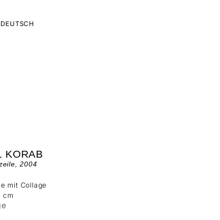
DEUTSCH
L KORAB
eile, 2004
e mit Collage
0 cm
ge