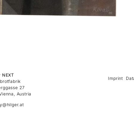
r NEXT
Imprint
Dat
brotfabrik
erggasse 27
Vienna, Austria
ry@hilger.at