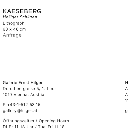
KAESEBERG
Heiliger Schlitten
Lithograph
60 x 46 cm
Anfrage
Galerie Ernst Hilger
H
Dorotheergasse 5/ 1. floor
A
1010 Vienna, Austria
A
1
P +43-1-512 53 15
gallery@hilger.at
g
Öffnungszeiten / Opening Hours
Di-Fr 11-18 Uhr / Tue-Fri 11-18