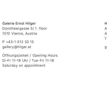
Galerie Ernst Hilger
H
Dorotheergasse 5/ 1. floor
A
1010 Vienna, Austria
A
1
P +43-1-512 53 15
gallery@hilger.at
g
Öffnungszeiten / Opening Hours
Di-Fr 11-18 Uhr / Tue-Fri 11-18
Saturday on appointment