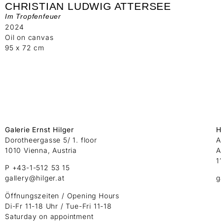
CHRISTIAN LUDWIG ATTERSEE
Im Tropfenfeuer
2024
Oil on canvas
95 x 72 cm
Galerie Ernst Hilger
H
Dorotheergasse 5/ 1. floor
A
1010 Vienna, Austria
A
1
P +43-1-512 53 15
gallery@hilger.at
g
Öffnungszeiten / Opening Hours
Di-Fr 11-18 Uhr / Tue-Fri 11-18
Saturday on appointment