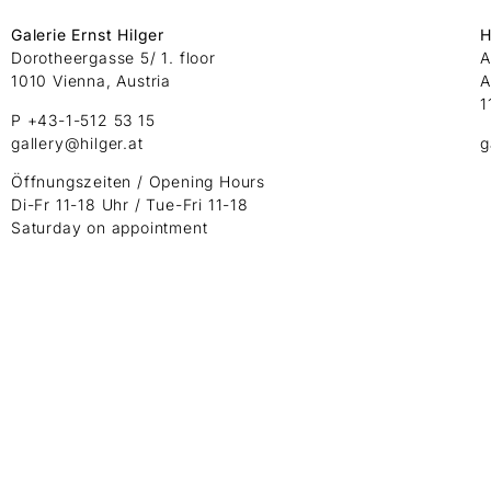
Galerie Ernst Hilger
H
Dorotheergasse 5/ 1. floor
A
1010 Vienna, Austria
A
1
P +43-1-512 53 15
gallery@hilger.at
g
Öffnungszeiten / Opening Hours
Di-Fr 11-18 Uhr / Tue-Fri 11-18
Saturday on appointment