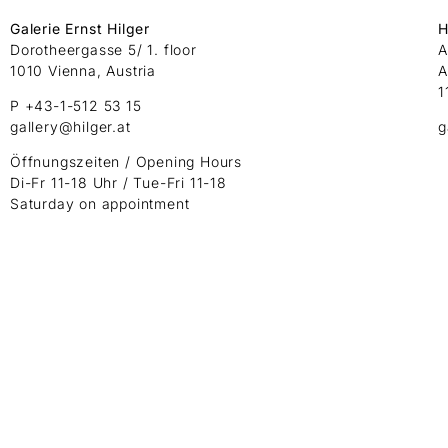
Galerie Ernst Hilger
H
Dorotheergasse 5/ 1. floor
A
1010 Vienna, Austria
A
1
P +43-1-512 53 15
gallery@hilger.at
g
Öffnungszeiten / Opening Hours
Di-Fr 11-18 Uhr / Tue-Fri 11-18
Saturday on appointment