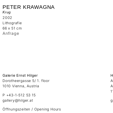
PETER KRAWAGNA
Krug
2002
Lithografie
66 x 51 cm
Anfrage
Galerie Ernst Hilger
H
Dorotheergasse 5/ 1. floor
A
1010 Vienna, Austria
A
1
P +43-1-512 53 15
gallery@hilger.at
g
Öffnungszeiten / Opening Hours