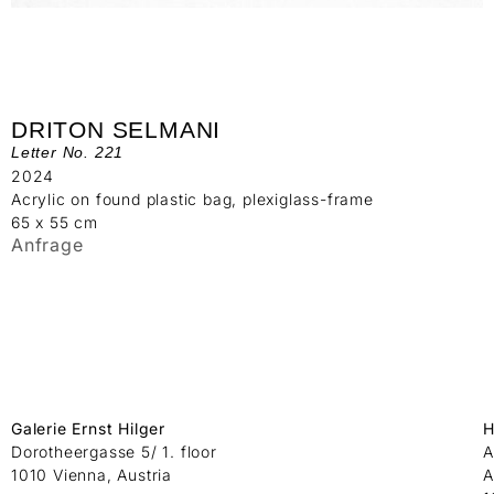
DRITON SELMANI
Letter No. 221
2024
Acrylic on found plastic bag, plexiglass-frame
65 x 55 cm
Anfrage
Galerie Ernst Hilger
H
Dorotheergasse 5/ 1. floor
A
1010 Vienna, Austria
A