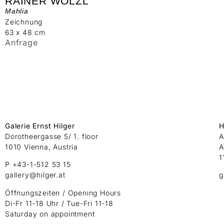
RAINER WÖLZL
Mahlia
Zeichnung
63 x 48 cm
Anfrage
Galerie Ernst Hilger
H
Dorotheergasse 5/ 1. floor
A
1010 Vienna, Austria
A
1
P +43-1-512 53 15
gallery@hilger.at
g
Öffnungszeiten / Opening Hours
Di-Fr 11-18 Uhr / Tue-Fri 11-18
Saturday on appointment