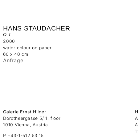
HANS STAUDACHER
O.T.
2000
water colour on paper
60 x 40 cm
Anfrage
Galerie Ernst Hilger
H
Dorotheergasse 5/ 1. floor
A
1010 Vienna, Austria
A
1
P +43-1-512 53 15