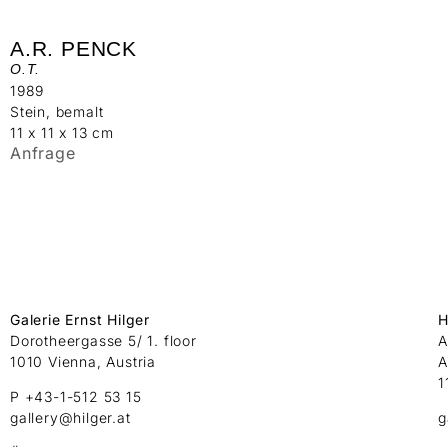
A.R. PENCK
O.T.
1989
Stein, bemalt
11 x 11 x 13 cm
Anfrage
Galerie Ernst Hilger
H
Dorotheergasse 5/ 1. floor
A
1010 Vienna, Austria
A
1
P +43-1-512 53 15
gallery@hilger.at
g