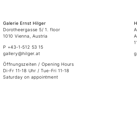
Galerie Ernst Hilger
H
Dorotheergasse 5/ 1. floor
A
1010 Vienna, Austria
A
1
P +43-1-512 53 15
gallery@hilger.at
g
Öffnungszeiten / Opening Hours
Di-Fr 11-18 Uhr / Tue-Fri 11-18
Saturday on appointment