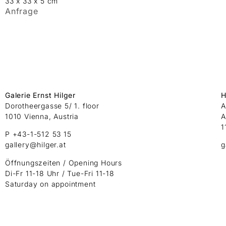
33 x 33 x 5 cm
Anfrage
Galerie Ernst Hilger
H
Dorotheergasse 5/ 1. floor
A
1010 Vienna, Austria
A
1
P +43-1-512 53 15
gallery@hilger.at
g
Öffnungszeiten / Opening Hours
Di-Fr 11-18 Uhr / Tue-Fri 11-18
Saturday on appointment