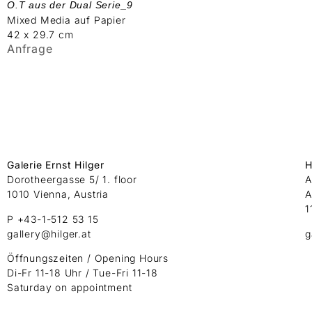
O.T aus der Dual Serie_9
Mixed Media auf Papier
42 x 29.7 cm
Anfrage
Galerie Ernst Hilger
H
Dorotheergasse 5/ 1. floor
A
1010 Vienna, Austria
A
1
P +43-1-512 53 15
gallery@hilger.at
g
Öffnungszeiten / Opening Hours
Di-Fr 11-18 Uhr / Tue-Fri 11-18
Saturday on appointment