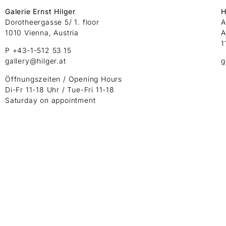
Galerie Ernst Hilger
H
Dorotheergasse 5/ 1. floor
A
1010 Vienna, Austria
A
1
P +43-1-512 53 15
gallery@hilger.at
g
Öffnungszeiten / Opening Hours
Di-Fr 11-18 Uhr / Tue-Fri 11-18
Saturday on appointment