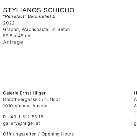
STYLIANOS SCHICHO
“Petrefact“ Betonrelief B
2022
Graphit, Wachspastell in Beton
59.5 x 45 cm
Anfrage
Galerie Ernst Hilger
H
Dorotheergasse 5/ 1. floor
A
1010 Vienna, Austria
A
1
P +43-1-512 53 15
gallery@hilger.at
g
Öffnungszeiten / Opening Hours