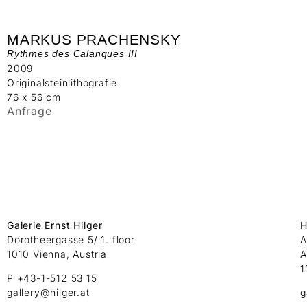
MARKUS PRACHENSKY
Rythmes des Calanques III
2009
Originalsteinlithografie
76 x 56 cm
Anfrage
Galerie Ernst Hilger
H
Dorotheergasse 5/ 1. floor
A
1010 Vienna, Austria
A
1
P +43-1-512 53 15
gallery@hilger.at
g