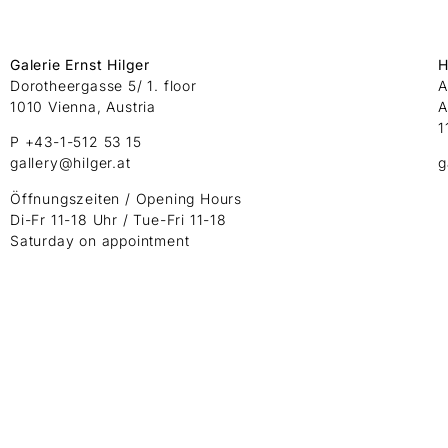
Galerie Ernst Hilger
H
Dorotheergasse 5/ 1. floor
A
1010 Vienna, Austria
A
1
P +43-1-512 53 15
gallery@hilger.at
g
Öffnungszeiten / Opening Hours
Di-Fr 11-18 Uhr / Tue-Fri 11-18
Saturday on appointment