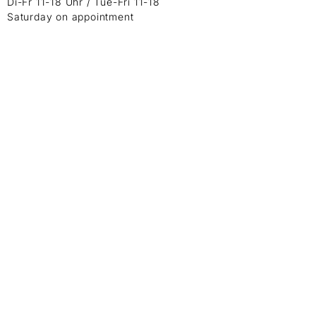
Di-Fr 11-18 Uhr / Tue-Fri 11-18
Saturday on appointment