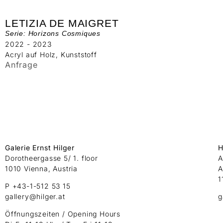
LETIZIA DE MAIGRET
Serie: Horizons Cosmiques
2022 - 2023
Acryl auf Holz, Kunststoff
Anfrage
Galerie Ernst Hilger
H
Dorotheergasse 5/ 1. floor
A
1010 Vienna, Austria
A
1
P +43-1-512 53 15
gallery@hilger.at
g
Öffnungszeiten / Opening Hours