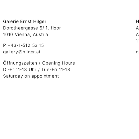
Galerie Ernst Hilger
H
Dorotheergasse 5/ 1. floor
A
1010 Vienna, Austria
A
1
P +43-1-512 53 15
gallery@hilger.at
g
Öffnungszeiten / Opening Hours
Di-Fr 11-18 Uhr / Tue-Fri 11-18
Saturday on appointment