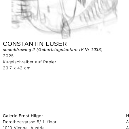
CONSTANTIN LUSER
sounddrawing 2 (Geburtstagsfanfare IV Nr 1033)
2025
Kugelschreiber auf Papier
29.7 x 42 cm
Galerie Ernst Hilger
H
Dorotheergasse 5/ 1. floor
A
1010 Vienna, Austria
A