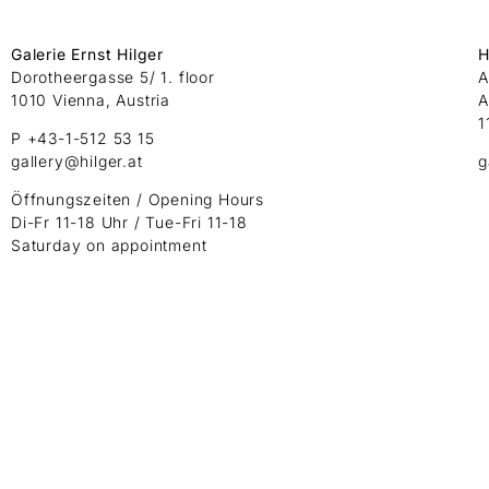
Galerie Ernst Hilger
H
Dorotheergasse 5/ 1. floor
A
1010 Vienna, Austria
A
1
P +43-1-512 53 15
gallery@hilger.at
g
Öffnungszeiten / Opening Hours
Di-Fr 11-18 Uhr / Tue-Fri 11-18
Saturday on appointment