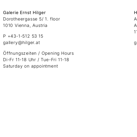
Galerie Ernst Hilger
H
Dorotheergasse 5/ 1. floor
A
1010 Vienna, Austria
A
1
P +43-1-512 53 15
gallery@hilger.at
g
Öffnungszeiten / Opening Hours
Di-Fr 11-18 Uhr / Tue-Fri 11-18
Saturday on appointment