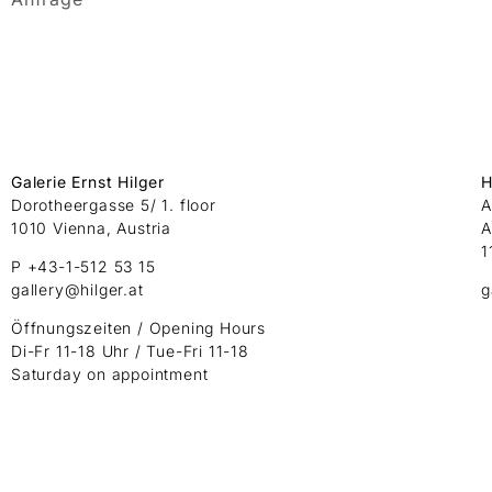
Galerie Ernst Hilger
H
Dorotheergasse 5/ 1. floor
A
1010 Vienna, Austria
A
1
P +43-1-512 53 15
gallery@hilger.at
g
Öffnungszeiten / Opening Hours
Di-Fr 11-18 Uhr / Tue-Fri 11-18
Saturday on appointment