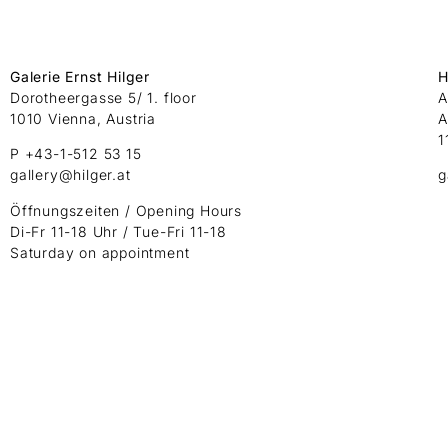
Galerie Ernst Hilger
H
Dorotheergasse 5/ 1. floor
A
1010 Vienna, Austria
A
1
P +43-1-512 53 15
gallery@hilger.at
g
Öffnungszeiten / Opening Hours
Di-Fr 11-18 Uhr / Tue-Fri 11-18
Saturday on appointment