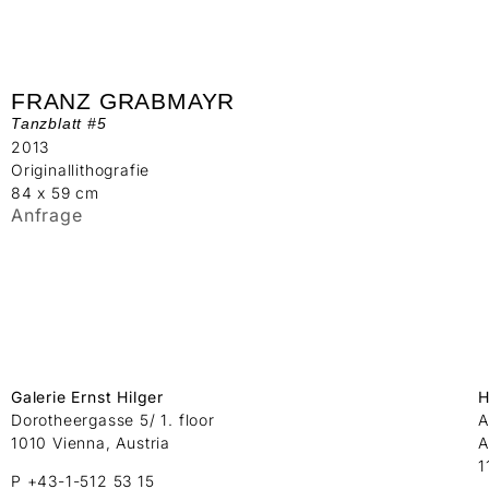
FRANZ GRABMAYR
Tanzblatt #5
2013
Originallithografie
84 x 59 cm
Anfrage
Galerie Ernst Hilger
H
Dorotheergasse 5/ 1. floor
A
1010 Vienna, Austria
A
1
P +43-1-512 53 15