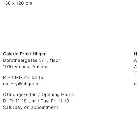
130 x 120 cm
Galerie Ernst Hilger
H
Dorotheergasse 5/ 1. floor
A
1010 Vienna, Austria
A
1
P +43-1-512 53 15
gallery@hilger.at
g
Öffnungszeiten / Opening Hours
Di-Fr 11-18 Uhr / Tue-Fri 11-18
Saturday on appointment