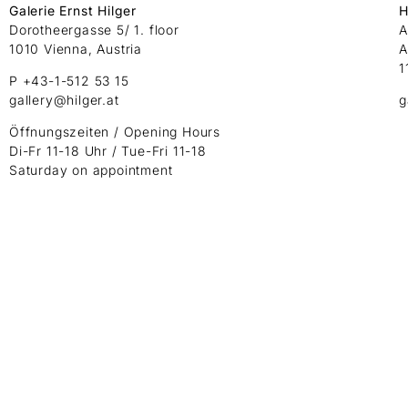
Galerie Ernst Hilger
H
Dorotheergasse 5/ 1. floor
A
1010 Vienna, Austria
A
1
P +43-1-512 53 15
gallery@hilger.at
g
Öffnungszeiten / Opening Hours
Di-Fr 11-18 Uhr / Tue-Fri 11-18
Saturday on appointment