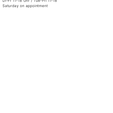
Di-Fr 11-18 Uhr / Tue-Fri 11-18
Saturday on appointment