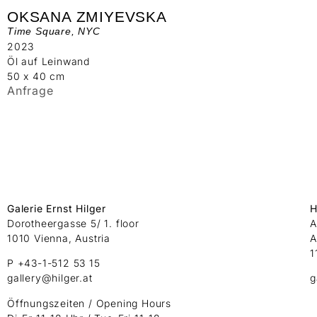
OKSANA ZMIYEVSKA
Time Square, NYC
2023
Öl auf Leinwand
50 x 40 cm
Anfrage
Galerie Ernst Hilger
H
Dorotheergasse 5/ 1. floor
A
1010 Vienna, Austria
A
1
P +43-1-512 53 15
gallery@hilger.at
g
Öffnungszeiten / Opening Hours