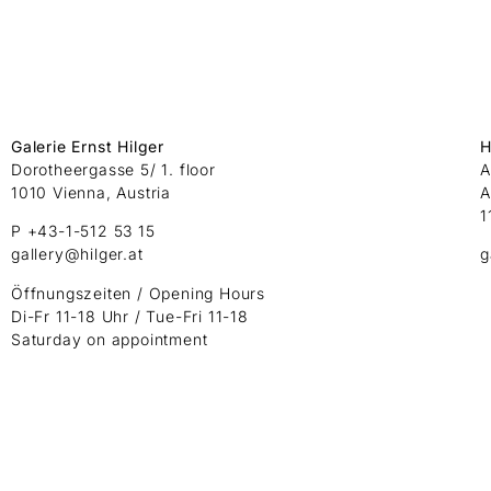
Galerie Ernst Hilger
H
Dorotheergasse 5/ 1. floor
A
1010 Vienna, Austria
A
1
P +43-1-512 53 15
gallery@hilger.at
g
Öffnungszeiten / Opening Hours
Di-Fr 11-18 Uhr / Tue-Fri 11-18
Saturday on appointment