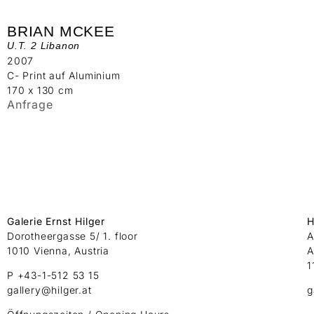
BRIAN MCKEE
U.T. 2 Libanon
2007
C- Print auf Aluminium
170 x 130 cm
Anfrage
Galerie Ernst Hilger
H
Dorotheergasse 5/ 1. floor
A
1010 Vienna, Austria
A
1
P +43-1-512 53 15
gallery@hilger.at
g