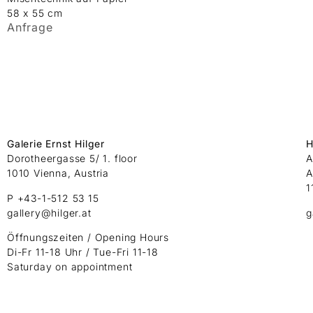
58 x 55 cm
Anfrage
Galerie Ernst Hilger
H
Dorotheergasse 5/ 1. floor
A
1010 Vienna, Austria
A
1
P +43-1-512 53 15
gallery@hilger.at
g
Öffnungszeiten / Opening Hours
Di-Fr 11-18 Uhr / Tue-Fri 11-18
Saturday on appointment