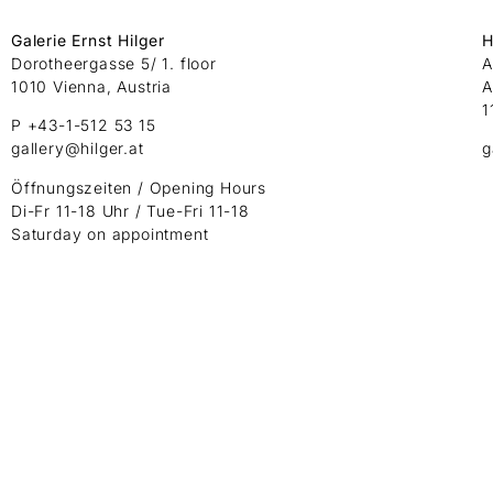
Galerie Ernst Hilger
H
Dorotheergasse 5/ 1. floor
A
1010 Vienna, Austria
A
1
P +43-1-512 53 15
gallery@hilger.at
g
Öffnungszeiten / Opening Hours
Di-Fr 11-18 Uhr / Tue-Fri 11-18
Saturday on appointment