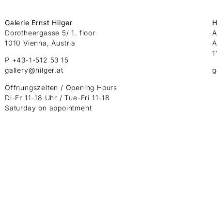
Galerie Ernst Hilger
H
Dorotheergasse 5/ 1. floor
A
1010 Vienna, Austria
A
1
P +43-1-512 53 15
gallery@hilger.at
g
Öffnungszeiten / Opening Hours
Di-Fr 11-18 Uhr / Tue-Fri 11-18
Saturday on appointment