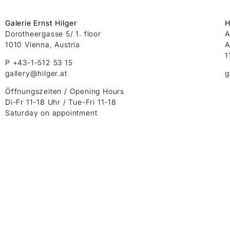
Galerie Ernst Hilger
H
Dorotheergasse 5/ 1. floor
A
1010 Vienna, Austria
A
1
P +43-1-512 53 15
gallery@hilger.at
g
Öffnungszeiten / Opening Hours
Di-Fr 11-18 Uhr / Tue-Fri 11-18
Saturday on appointment